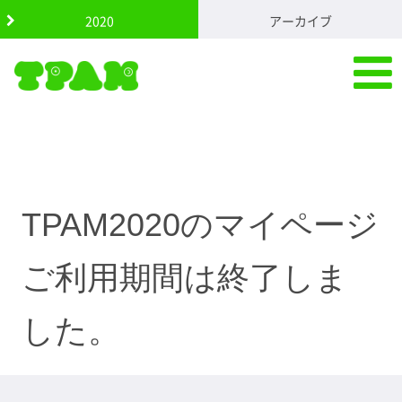
S
2020
アーカイブ
k
i
p
t
o
c
o
n
t
e
n
TPAM2020のマイページ
t
ご利用期間は終了しま
した。