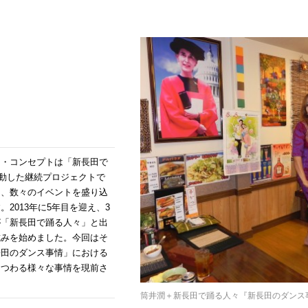
ト・コンセプトは「新長田で
始動した継続プロジェクトで
に、数々のイベントを盛り込
2013年に5年目を迎え、3
が「新長田で踊る人々」と出
試みを始めました。今回はそ
長田のダンス事情」における
まつわる様々な事情を現前さ
筒井潤＋新長田で踊る人々『新長田のダンス事