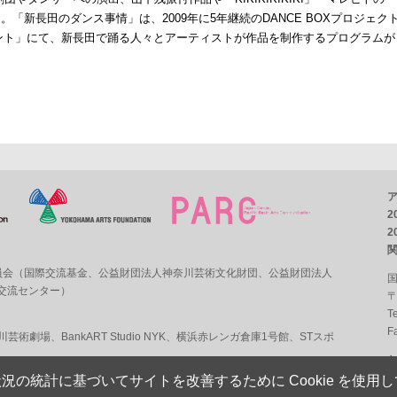
「新長田のダンス事情」は、2009年に5年継続のDANCE BOXプロジェク
イベント」にて、新長田で踊る人々とアーティストが作品を制作するプログラムが
2
2
員会（
国際交流基金
、
公益財団法人神奈川芸術文化財団
、
公益財団法人
国
術交流センター
）
〒
T
F
奈川芸術劇場
、
BankART Studio NYK
、
横浜赤レンガ倉庫1号館
、
STスポ
況の統計に基づいてサイトを改善するために Cookie を使