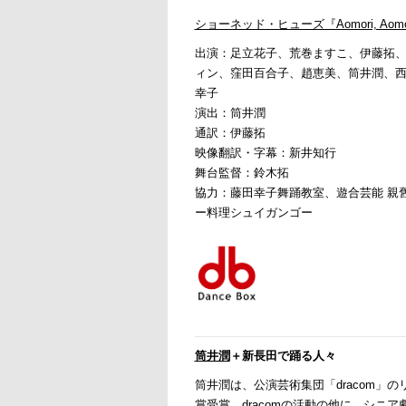
ショーネッド・ヒューズ『Aomori, Aomo
出演：足立花子、荒巻ますこ、伊藤拓
ィン、窪田百合子、趙恵美、筒井潤、
幸子
演出：筒井潤
通訳：伊藤拓
映像翻訳・字幕：新井知行
舞台監督：鈴木拓
協力：藤田幸子舞踊教室、遊合芸能 親
ー料理シュイガンゴー
筒井潤
＋新長田で踊る人々
筒井潤は、公演芸術集団「dracom」
賞受賞。dracomの活動の他に、シニア劇