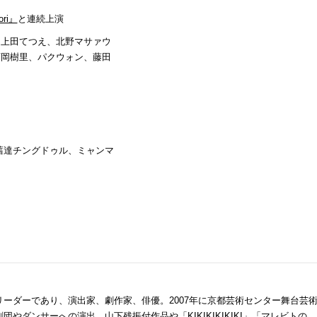
ri』
と連続上演
、上田てつえ、北野マサァウ
西岡樹里、パクウォン、藤田
舊達チングドゥル、ミャンマ
のリーダーであり、演出家、劇作家、俳優。2007年に京都芸術センター舞台芸
団やダンサーへの演出、山下残振付作品や「KIKIKIKIKIKI」「マレビトの