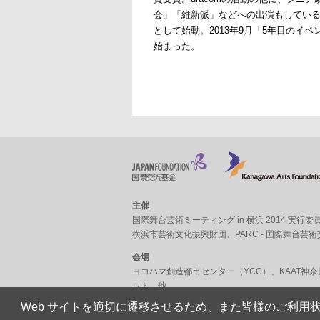
会」「維新派」などへの出演もしている。
として始動。2013年9月「5年目の
始まった。
主催
国際舞台芸術ミーティング in 横浜 2014 実行委
横浜市芸術文化振興財団
、
PARC - 国際舞台芸
会場
ヨコハマ創造都市センター（YCC）
、
KAAT神
ット
、他
Web サイトを適切に遷移させるため、また皆様のご利用状