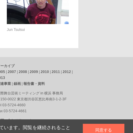
ト
Jun Tsutsui
アーカイブ
005
|
2007
|
2008
|
2009
|
2010
|
2011
|
2012
|
013
関連事業
|
録画
|
報告書・資料
際舞台芸術ミーティング in 横浜 事務局
150-0022 東京都渋谷区恵比寿南3-1-2-3F
el 03-5724-4660
ax 03-5724-4661
お問い合わせフォーム
用しています。閲覧を継続されること
同意する