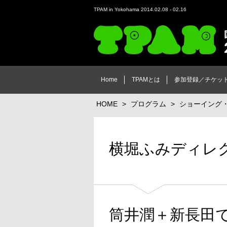
TPAM in Yokohama 2014.02.08 - 02.16
TPAM in Yokohama 2014 国際舞台芸術ミ
[日]
Home
TPAMとは
参加登録／チケッ
HOME
>
プログラム
>
ショーイング
横堀ふみディレ
筒井潤＋新長田