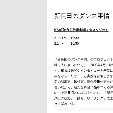
新長田のダンス事情
KAAT神奈川芸術劇場＜大スタジオ＞
2.13 Thu
16:30
2.14 Fri
16:30
『新長田のダンス事情』のプロジェク
踊る人に会いにいく」、2009年4月に
す。稽古場訪問やインタビューを基盤
みながら、リサーチと実践を往復します。
名の演出家、振付家、現代美術作家ら
会いながら、新たな舞台作品をつくる
の中で筒井潤との試みを中心に、「新
試行の軌跡、「踊り」や「ダンス」に
せる試みです。