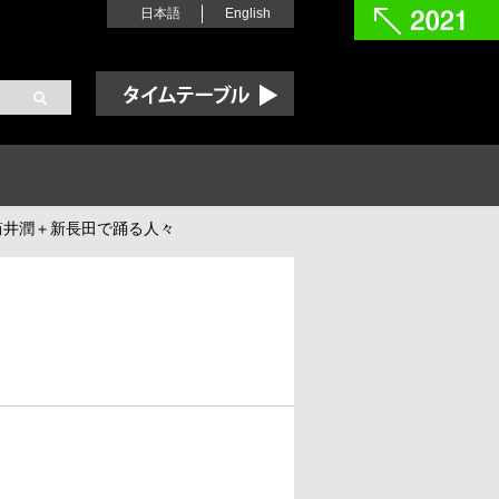
日本語
English
Time Table
筒井潤＋新長田で踊る人々