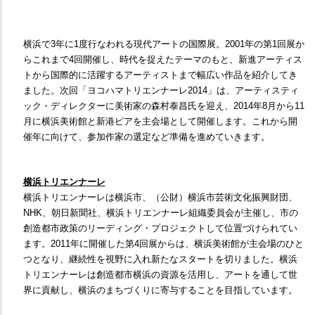
横浜で3年に1度行なわれる現代アートの国際展。2001年の第1回展か
らこれまで4回開催し、時代を捉えたテーマのもと、新進アーティス
トから国際的に活躍するアーティストまで幅広い作品を紹介してき
ました。次回「ヨコハマトリエンナーレ2014」は、アーティスティ
ック・ディレクターに美術家の森村泰昌氏を迎え、2014年8月から11
月に横浜美術館と新港ピアを主会場として開催します。これから開
催年に向けて、参加作家の選定など準備を進めていきます。
横浜トリエンナーレ
横浜トリエンナーレは横浜市、（公財）横浜市芸術文化振興財団、
NHK、朝日新聞社、横浜トリエンナーレ組織委員会が主催し、市の
創造都市政策のリーディング・プロジェクトして位置づけられてい
ます。2011年に開催した第4回展からは、横浜美術館が主会場のひと
つとなり、継続性を視野に入れ新たなスタートを切りました。横浜
トリエンナーレは創造都市横浜の資源を活用し、アートを通して世
界に貢献し、横浜のまちづくりに寄与することを目指しています。