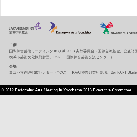
主催
国際舞台芸術ミーティング in 横浜 2013 実行委員会（
国際交流基金
、
公益財
横浜市芸術文化振興財団
、
PARC - 国際舞台芸術交流センター
）
会場
ヨコハマ創造都市センター（YCC）
、
KAAT神奈川芸術劇場
、
BankART Studi
© 2012 Performing Arts Meeting in Yokohama 2013 Executive Committee