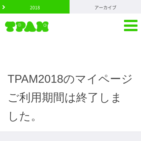
S
2018
アーカイブ
k
i
p
t
o
c
o
n
t
e
n
TPAM2018のマイページ
t
ご利用期間は終了しま
した。