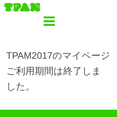
S
k
i
p
t
o
c
o
n
t
TPAM2017のマイページ
e
n
t
ご利用期間は終了しま
した。