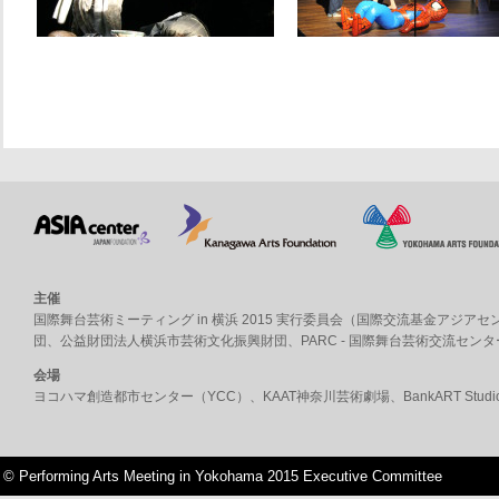
主催
国際舞台芸術ミーティング in 横浜 2015 実行委員会（
国際交流基金アジアセ
団
、
公益財団法人横浜市芸術文化振興財団
、
PARC - 国際舞台芸術交流センタ
会場
ヨコハマ創造都市センター（YCC）
、
KAAT神奈川芸術劇場
、
BankART Studi
© Performing Arts Meeting in Yokohama 2015 Executive Committee