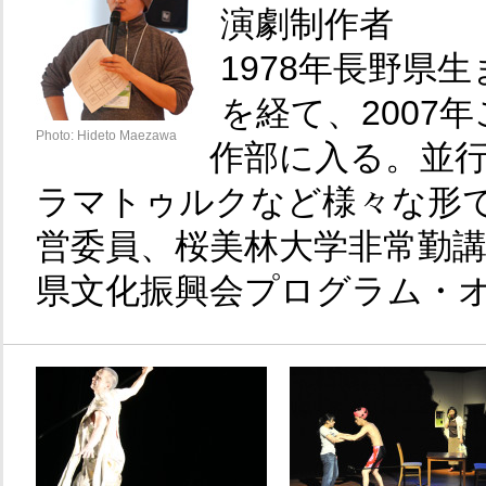
演劇制作者
1978年長野県
を経て、2007
Photo: Hideto Maezawa
作部に入る。並
ラマトゥルクなど様々な形
営委員、桜美林大学非常勤講師
県文化振興会プログラム・
SCOT
ハイバイ