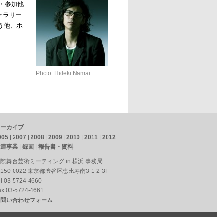
・参加他
ケラリー
う他、ホ
Photo: Hideki Namai
アーカイブ
005
|
2007
|
2008
|
2009
|
2010
|
2011
|
2012
関連事業
|
録画
|
報告書・資料
際舞台芸術ミーティング in 横浜 事務局
150-0022 東京都渋谷区恵比寿南3-1-2-3F
el 03-5724-4660
ax 03-5724-4661
お問い合わせフォーム