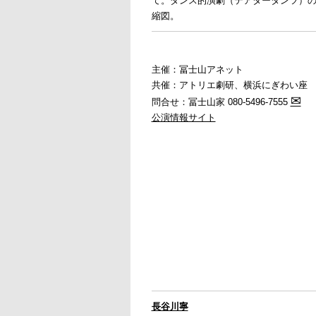
て。ダンス的演劇（テアタータンツ）
縮図。
主催：冨士山アネット
共催：アトリエ劇研、横浜にぎわい座
✉
問合せ：冨士山家 080-5496-7555
公演情報サイト
長谷川寧