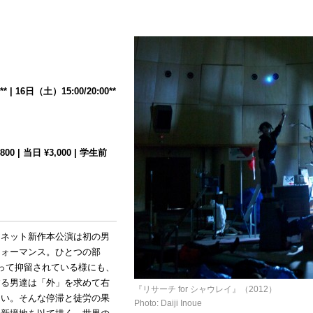
 | 16日（土）15:00/20:00**
0 | 当日 ¥3,000 | 学生前
アネット新作本公演は初の男
フォーマンス。ひとつの部
って抑留されている様にも、
する男達は「外」を求めて右
『リサーチ for シャウレイ』（2012）
ない。そんな停滞と徒労の果
Photo: Daiji Inoue