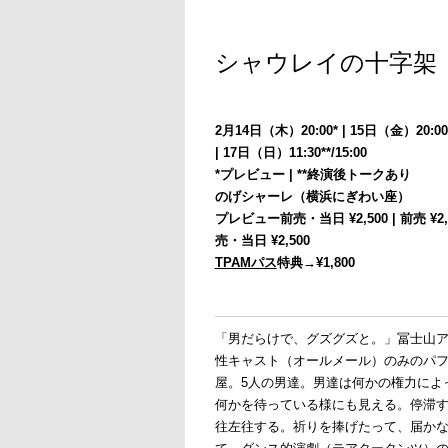
シャウレイの十字架
2月14日（木）20:00* | 15日（金）20:00**
| 17日（日）11:30**/15:00
*プレビュー | **終演後トークあり
のげシャーレ（横浜にぎわい座）
プレビュー前売・当日 ¥2,500 | 前売 ¥2,80
売・当日 ¥2,500
TPAMパス
特典→¥1,800
「男だらけで、グズグズと。」冨士山
性キャスト（オールメール）のみのパ
屋。5人の男達。男達は何かの権力によ
何かを待っている様にも見える。停滞
往左往する。祈りを捧げたって、届か