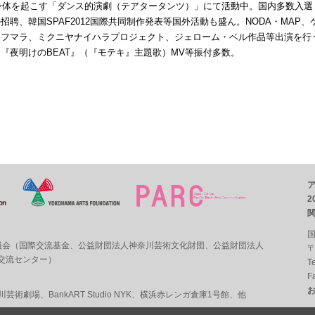
り身体を起こす「ダンス的演劇（テアタータンツ）」にて活動中。国内多数入選
聘、韓国SPAF2012国際共同制作発表等国外活動も盛ん。NODA・MAP、
ラフマラ、ミクニヤナイハラプロジェクト、ジェローム・ベル作品等出演を行
『夜明けのBEAT』（『モテキ』主題歌）MV等振付多数。
2
国
員会（
国際交流基金
、
公益財団法人神奈川芸術文化財団
、
公益財団法人
〒
術交流センター
）
T
F
奈川芸術劇場
、
BankART Studio NYK
、
横浜赤レンガ倉庫1号館
、他