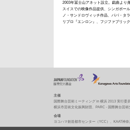
2003年冨士山アネット設立。戯曲よ
スイスでの映像作品提供、シンガポール招
ノ・サンドロヴィッチ作品、パパ・タ
リプロ『エンロン』、フジファブリック
主催
国際舞台芸術ミーティング in 横浜 2013 実行委
横浜市芸術文化振興財団
、
PARC - 国際舞台芸
会場
ヨコハマ創造都市センター（YCC）
、
KAAT神