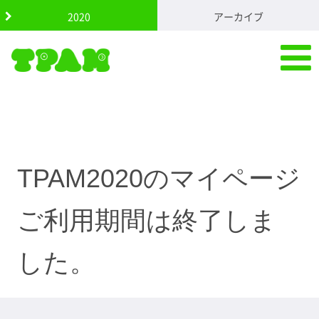
S
2020
アーカイブ
k
i
p
t
o
c
o
n
t
e
n
TPAM2020のマイページ
t
ご利用期間は終了しま
した。